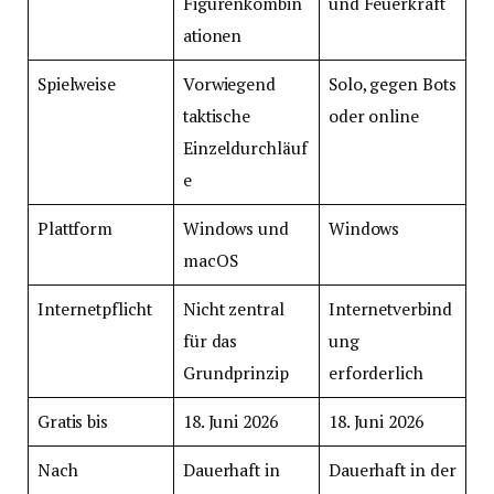
Figurenkombin
und Feuerkraft
ationen
Spielweise
Vorwiegend
Solo, gegen Bots
taktische
oder online
Einzeldurchläuf
e
Plattform
Windows und
Windows
macOS
Internetpflicht
Nicht zentral
Internetverbind
für das
ung
Grundprinzip
erforderlich
Gratis bis
18. Juni 2026
18. Juni 2026
Nach
Dauerhaft in
Dauerhaft in der