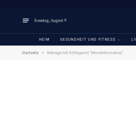
Sonntag, August 9
HEIM
GESUNDHEIT UND FITNESS
L
»
Startseite
Beiträge mit Schlagwort "Monatshoroskop"