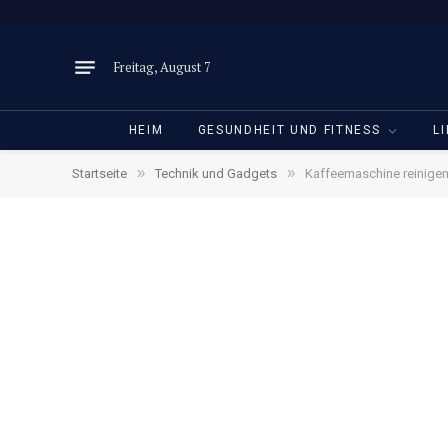
Freitag, August 7
HEIM
GESUNDHEIT UND FITNESS
L
»
»
Startseite
Technik und Gadgets
Kaffeemaschine reinigen