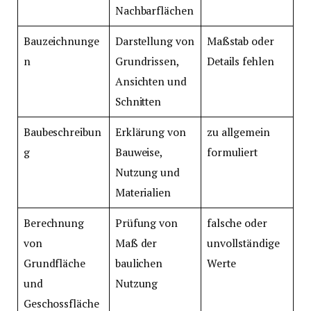
Nachbarflächen
Bauzeichnunge
Darstellung von
Maßstab oder
n
Grundrissen,
Details fehlen
Ansichten und
Schnitten
Baubeschreibun
Erklärung von
zu allgemein
g
Bauweise,
formuliert
Nutzung und
Materialien
Berechnung
Prüfung von
falsche oder
von
Maß der
unvollständige
Grundfläche
baulichen
Werte
und
Nutzung
Geschossfläche