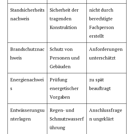
Standsicherheits
Sicherheit der
nicht durch
nachweis
tragenden
berechtigte
Konstruktion
Fachperson
erstellt
Brandschutznac
Schutz von
Anforderungen
hweis
Personen und
unterschätzt
Gebäuden
Energienachwei
Prüfung
zu spät
s
energetischer
beauftragt
Vorgaben
Entwässerungsu
Regen- und
Anschlussfrage
nterlagen
Schmutzwasserf
n ungeklärt
ührung