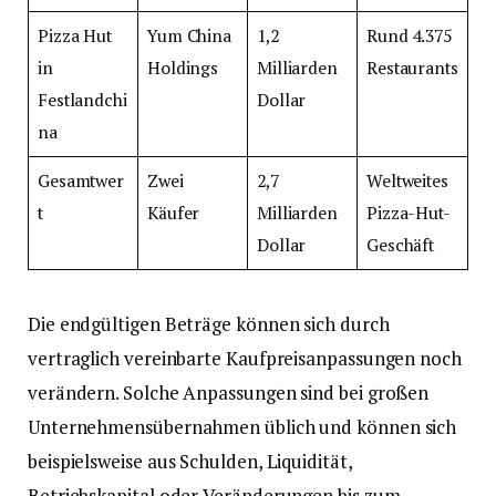
Pizza Hut
Yum China
1,2
Rund 4.375
in
Holdings
Milliarden
Restaurants
Festlandchi
Dollar
na
Gesamtwer
Zwei
2,7
Weltweites
t
Käufer
Milliarden
Pizza-Hut-
Dollar
Geschäft
Die endgültigen Beträge können sich durch
vertraglich vereinbarte Kaufpreisanpassungen noch
verändern. Solche Anpassungen sind bei großen
Unternehmensübernahmen üblich und können sich
beispielsweise aus Schulden, Liquidität,
Betriebskapital oder Veränderungen bis zum