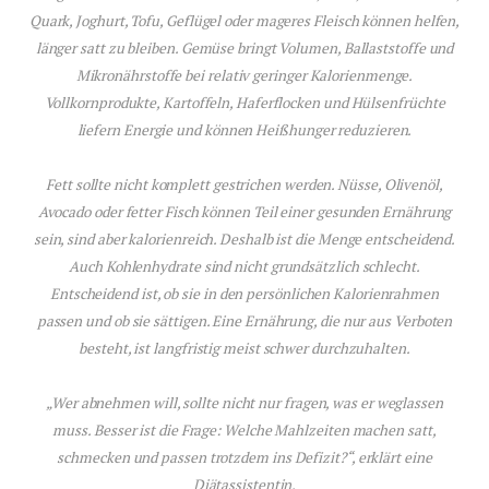
Quark, Joghurt, Tofu, Geflügel oder mageres Fleisch können helfen,
länger satt zu bleiben. Gemüse bringt Volumen, Ballaststoffe und
Mikronährstoffe bei relativ geringer Kalorienmenge.
Vollkornprodukte, Kartoffeln, Haferflocken und Hülsenfrüchte
liefern Energie und können Heißhunger reduzieren.
Fett sollte nicht komplett gestrichen werden. Nüsse, Olivenöl,
Avocado oder fetter Fisch können Teil einer gesunden Ernährung
sein, sind aber kalorienreich. Deshalb ist die Menge entscheidend.
Auch Kohlenhydrate sind nicht grundsätzlich schlecht.
Entscheidend ist, ob sie in den persönlichen Kalorienrahmen
passen und ob sie sättigen. Eine Ernährung, die nur aus Verboten
besteht, ist langfristig meist schwer durchzuhalten.
„Wer abnehmen will, sollte nicht nur fragen, was er weglassen
muss. Besser ist die Frage: Welche Mahlzeiten machen satt,
schmecken und passen trotzdem ins Defizit?“, erklärt eine
Diätassistentin.