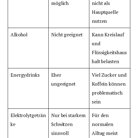
möglich
nicht als
Hauptquelle
nutzen
Alkohol
Nicht geeignet
Kann Kreislauf
und
Flüssigkeitshaus
halt belasten
Energydrinks
Eher
Viel Zucker und
ungeeignet
Koffein können
problematisch
sein
Elektrolytgeträn
Nur bei starkem
Für den
ke
Schwitzen
normalen
sinnvoll
Alltag meist