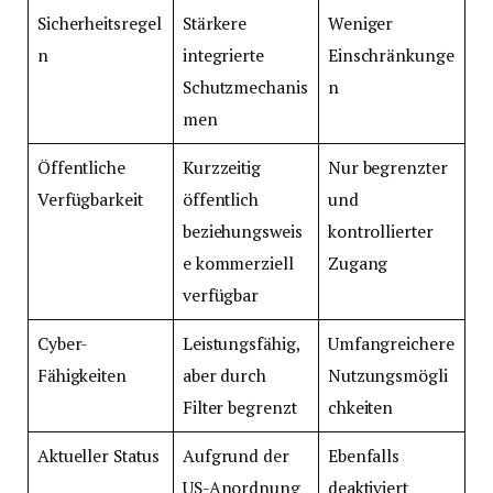
Sicherheitsregel
Stärkere
Weniger
n
integrierte
Einschränkunge
Schutzmechanis
n
men
Öffentliche
Kurzzeitig
Nur begrenzter
Verfügbarkeit
öffentlich
und
beziehungsweis
kontrollierter
e kommerziell
Zugang
verfügbar
Cyber-
Leistungsfähig,
Umfangreichere
Fähigkeiten
aber durch
Nutzungsmögli
Filter begrenzt
chkeiten
Aktueller Status
Aufgrund der
Ebenfalls
US-Anordnung
deaktiviert